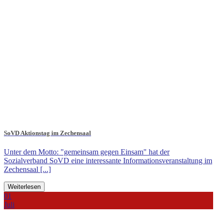
SoVD Aktionstag im Zechensaal
Unter dem Motto: "gemeinsam gegen Einsam" hat der
Sozialverband SoVD eine interessante Informationsveranstaltung im
Zechensaal [...]
Weiterlesen
01
Juli