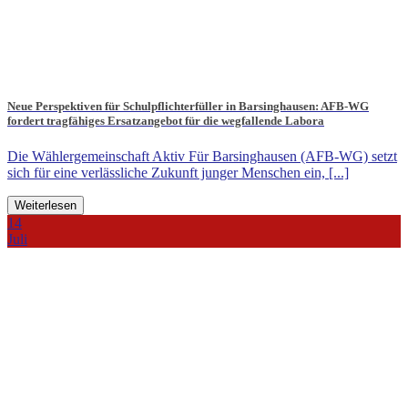
Neue Perspektiven für Schulpflichterfüller in Barsinghausen: AFB‑WG
fordert tragfähiges Ersatzangebot für die wegfallende Labora
Die Wählergemeinschaft Aktiv Für Barsinghausen (AFB‑WG) setzt
sich für eine verlässliche Zukunft junger Menschen ein, [...]
Weiterlesen
14
Juli