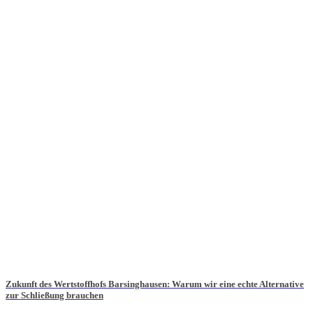
Zukunft des Wertstoffhofs Barsinghausen: Warum wir eine echte Alternative
zur Schließung brauchen