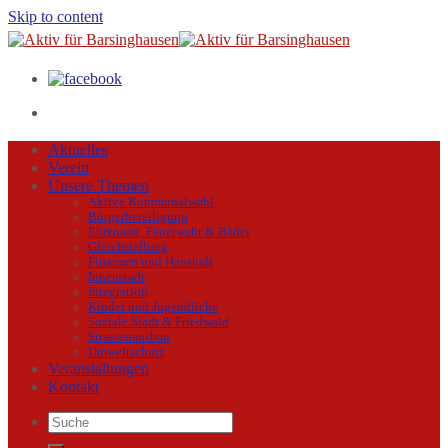
Skip to content
Aktuelles
Verein
Unsere Themen
Aktive Kommunalwahl
Bürgerbeteiligung
Ehrenamt, Feuerwehr & Bäder
Gleichstellung
Finanzen und Haushalt
Innenstadt
Integration
Kinder und Jugendliche
Soziale Stadt & Friedwald
Strassenausbau
Umweltschutz
Veranstaltungen
Kontakt