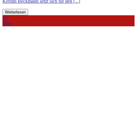
Kerstin Beckmann setzt sich für den [...]
Weiterlesen
28
März