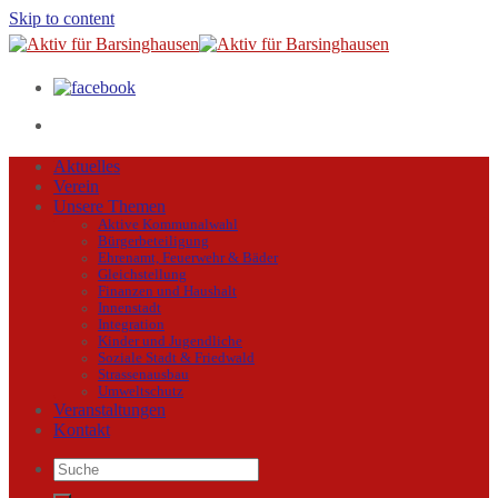
Skip to content
Aktuelles
Verein
Unsere Themen
Aktive Kommunalwahl
Bürgerbeteiligung
Ehrenamt, Feuerwehr & Bäder
Gleichstellung
Finanzen und Haushalt
Innenstadt
Integration
Kinder und Jugendliche
Soziale Stadt & Friedwald
Strassenausbau
Umweltschutz
Veranstaltungen
Kontakt