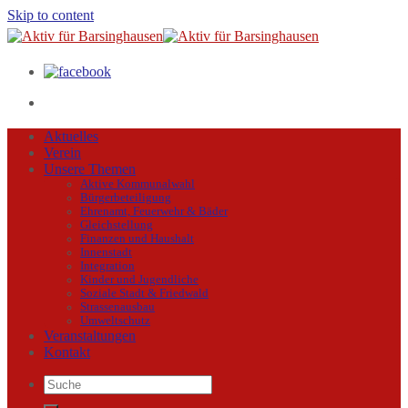
Skip to content
Aktuelles
Verein
Unsere Themen
Aktive Kommunalwahl
Bürgerbeteiligung
Ehrenamt, Feuerwehr & Bäder
Gleichstellung
Finanzen und Haushalt
Innenstadt
Integration
Kinder und Jugendliche
Soziale Stadt & Friedwald
Strassenausbau
Umweltschutz
Veranstaltungen
Kontakt