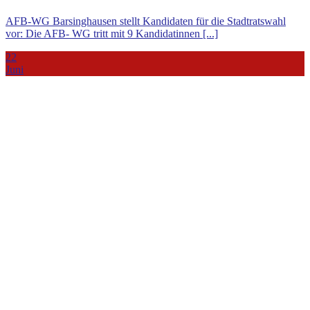
AFB‑WG Barsinghausen stellt Kandidaten für die Stadtratswahl
vor: Die AFB- WG tritt mit 9 Kandidatinnen [...]
22
Juni