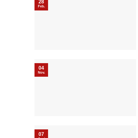
28
Feb.
04
Nov.
07