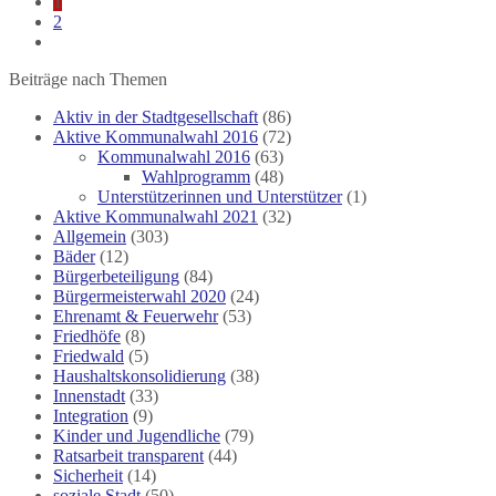
1
2
Beiträge nach Themen
Aktiv in der Stadtgesellschaft
(86)
Aktive Kommunalwahl 2016
(72)
Kommunalwahl 2016
(63)
Wahlprogramm
(48)
Unterstützerinnen und Unterstützer
(1)
Aktive Kommunalwahl 2021
(32)
Allgemein
(303)
Bäder
(12)
Bürgerbeteiligung
(84)
Bürgermeisterwahl 2020
(24)
Ehrenamt & Feuerwehr
(53)
Friedhöfe
(8)
Friedwald
(5)
Haushaltskonsolidierung
(38)
Innenstadt
(33)
Integration
(9)
Kinder und Jugendliche
(79)
Ratsarbeit transparent
(44)
Sicherheit
(14)
soziale Stadt
(50)