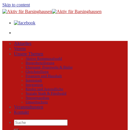
Skip to content
Aktuelles
Verein
Unsere Themen
Aktive Kommunalwahl
Bürgerbeteiligung
Ehrenamt, Feuerwehr & Bäder
Gleichstellung
Finanzen und Haushalt
Innenstadt
Integration
Kinder und Jugendliche
Soziale Stadt & Friedwald
Strassenausbau
Umweltschutz
Veranstaltungen
Kontakt