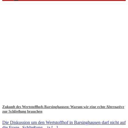
Zukunft des Wertstoffhofs Barsinghausen: Warum wir eine echte Alternative
zur Schließung brauchen
Die Diskussion um den Wertstoffhof in Barsinghausen darf nicht auf
die Frage „Schließung – ja [...]