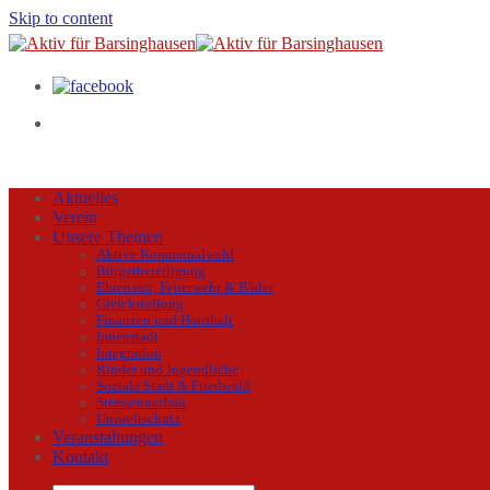
Skip to content
Aktuelles
Verein
Unsere Themen
Aktive Kommunalwahl
Bürgerbeteiligung
Ehrenamt, Feuerwehr & Bäder
Gleichstellung
Finanzen und Haushalt
Innenstadt
Integration
Kinder und Jugendliche
Soziale Stadt & Friedwald
Strassenausbau
Umweltschutz
Veranstaltungen
Kontakt