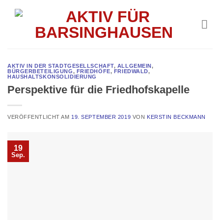
Skip
to
content
AKTIV IN DER STADTGESELLSCHAFT
,
ALLGEMEIN
,
BÜRGERBETEILIGUNG
,
FRIEDHÖFE
,
FRIEDWALD
,
HAUSHALTSKONSOLIDIERUNG
Perspektive für die Friedhofskapelle
VERÖFFENTLICHT AM
19. SEPTEMBER 2019
VON
KERSTIN BECKMANN
19
Sep.