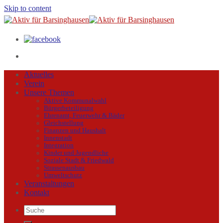
Skip to content
Aktuelles
Verein
Unsere Themen
Aktive Kommunalwahl
Bürgerbeteiligung
Ehrenamt, Feuerwehr & Bäder
Gleichstellung
Finanzen und Haushalt
Innenstadt
Integration
Kinder und Jugendliche
Soziale Stadt & Friedwald
Strassenausbau
Umweltschutz
Veranstaltungen
Kontakt