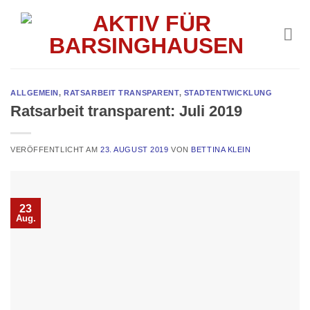
Skip
to
content
ALLGEMEIN
,
RATSARBEIT TRANSPARENT
,
STADTENTWICKLUNG
Ratsarbeit transparent: Juli 2019
VERÖFFENTLICHT AM
23. AUGUST 2019
VON
BETTINA KLEIN
23
Aug.