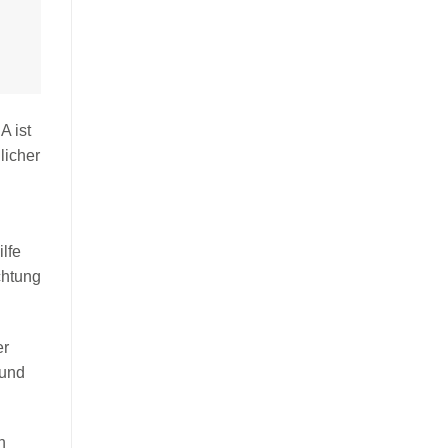
A ist
licher
lfe
chtung
er
 und
n