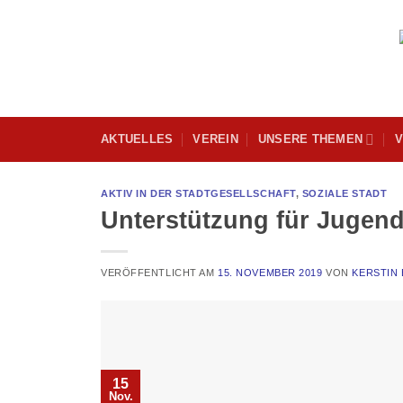
Skip
to
content
AKTUELLES
VEREIN
UNSERE THEMEN
V
AKTIV IN DER STADTGESELLSCHAFT
,
SOZIALE STADT
Unterstützung für Jugend
VERÖFFENTLICHT AM
15. NOVEMBER 2019
VON
KERSTIN
15
Nov.