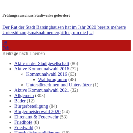
Prüfungsausschuss Stadtwerke gefordert
Der Rat der Stadt Barsinghausen hat im Jahr 2020 bereits mehrere
Unterstützungsmaßnahmen ergriffen, um die [...]
08
Feb.
Beiträge nach Themen
Aktiv in der Stadtgesellschaft
(86)
Aktive Kommunalwahl 2016
(72)
Kommunalwahl 2016
(63)
Wahlprogramm
(48)
Unterstützerinnen und Unterstützer
(1)
Aktive Kommunalwahl 2021
(32)
Allgemein
(303)
Bäder
(12)
Bürgerbeteiligung
(84)
Bürgermeisterwahl 2020
(24)
Ehrenamt & Feuerwehr
(53)
Friedhöfe
(8)
Friedwald
(5)
Haushaltskonsolidierung
(38)