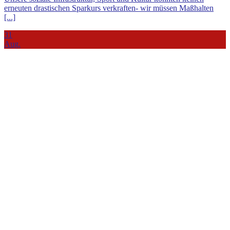
erneuten drastischen Sparkurs verkraften- wir müssen Maßhalten
[...]
31
Aug.