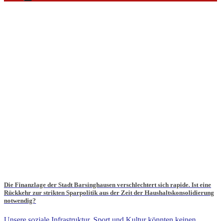
Die Finanzlage der Stadt Barsinghausen verschlechtert sich rapide. Ist eine
Rückkehr zur strikten Sparpolitik aus der Zeit der Haushaltskonsolidierung
notwendig?
Unsere soziale Infrastruktur, Sport und Kultur könnten keinen