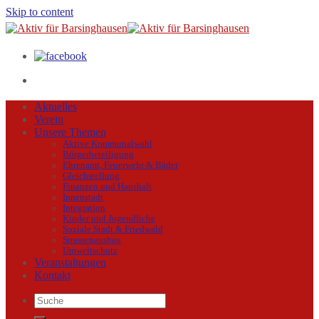
Skip to content
Aktuelles
Verein
Unsere Themen
Aktive Kommunalwahl
Bürgerbeteiligung
Ehrenamt, Feuerwehr & Bäder
Gleichstellung
Finanzen und Haushalt
Innenstadt
Integration
Kinder und Jugendliche
Soziale Stadt & Friedwald
Strassenausbau
Umweltschutz
Veranstaltungen
Kontakt