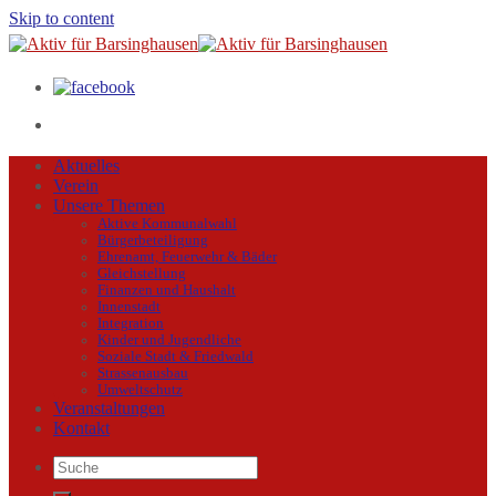
Skip to content
Aktuelles
Verein
Unsere Themen
Aktive Kommunalwahl
Bürgerbeteiligung
Ehrenamt, Feuerwehr & Bäder
Gleichstellung
Finanzen und Haushalt
Innenstadt
Integration
Kinder und Jugendliche
Soziale Stadt & Friedwald
Strassenausbau
Umweltschutz
Veranstaltungen
Kontakt