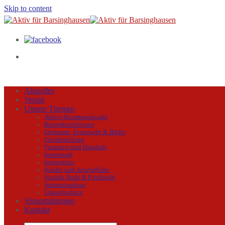
Skip to content
Aktuelles
Verein
Unsere Themen
Aktive Kommunalwahl
Bürgerbeteiligung
Ehrenamt, Feuerwehr & Bäder
Gleichstellung
Finanzen und Haushalt
Innenstadt
Integration
Kinder und Jugendliche
Soziale Stadt & Friedwald
Strassenausbau
Umweltschutz
Veranstaltungen
Kontakt