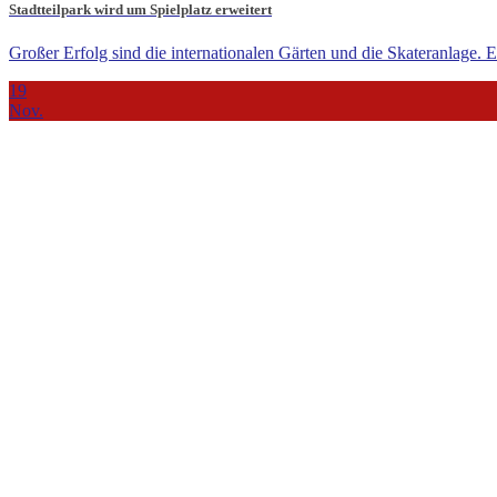
Stadtteilpark wird um Spielplatz erweitert
Großer Erfolg sind die internationalen Gärten und die Skateranlage. E
19
Nov.