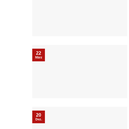
22
März
20
Dez.