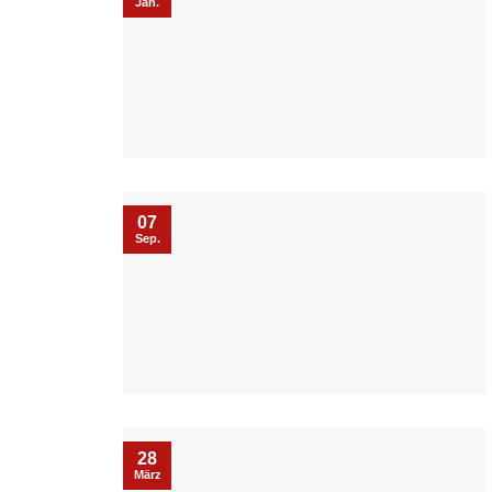
Jan.
07
Sep.
28
März