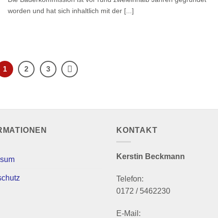
worden und hat sich inhaltlich mit der [...]
1
2
3
RMATIONEN
KONTAKT
Kerstin Beckmann
ssum
schutz
Telefon:
0172 / 5462230
E-Mail: