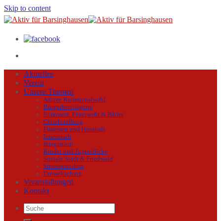
Skip to content
Aktuelles
Verein
Unsere Themen
Aktive Kommunalwahl
Bürgerbeteiligung
Ehrenamt, Feuerwehr & Bäder
Gleichstellung
Finanzen und Haushalt
Innenstadt
Integration
Kinder und Jugendliche
Soziale Stadt & Friedwald
Strassenausbau
Umweltschutz
Veranstaltungen
Kontakt