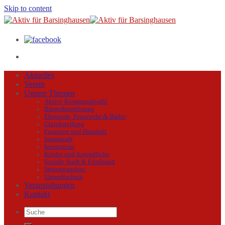
Skip to content
Aktuelles
Verein
Unsere Themen
Aktive Kommunalwahl
Bürgerbeteiligung
Ehrenamt, Feuerwehr & Bäder
Gleichstellung
Finanzen und Haushalt
Innenstadt
Integration
Kinder und Jugendliche
Soziale Stadt & Friedwald
Strassenausbau
Umweltschutz
Veranstaltungen
Kontakt