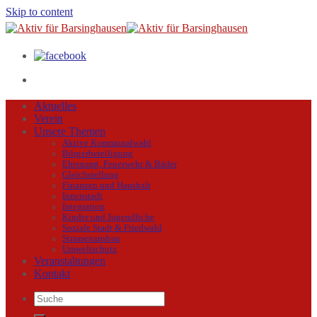
Skip to content
Aktuelles
Verein
Unsere Themen
Aktive Kommunalwahl
Bürgerbeteiligung
Ehrenamt, Feuerwehr & Bäder
Gleichstellung
Finanzen und Haushalt
Innenstadt
Integration
Kinder und Jugendliche
Soziale Stadt & Friedwald
Strassenausbau
Umweltschutz
Veranstaltungen
Kontakt