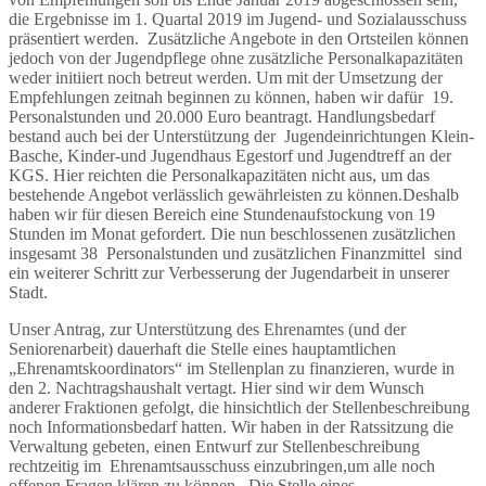
die Ergebnisse im 1. Quartal 2019 im Jugend- und Sozialausschuss
präsentiert werden. Zusätzliche Angebote in den Ortsteilen können
jedoch von der Jugendpflege ohne zusätzliche Personalkapazitäten
weder initiiert noch betreut werden. Um mit der Umsetzung der
Empfehlungen zeitnah beginnen zu können, haben wir dafür 19.
Personalstunden und 20.000 Euro beantragt. Handlungsbedarf
bestand auch bei der Unterstützung der Jugendeinrichtungen Klein-
Basche, Kinder-und Jugendhaus Egestorf und Jugendtreff an der
KGS. Hier reichten die Personalkapazitäten nicht aus, um das
bestehende Angebot verlässlich gewährleisten zu können.Deshalb
haben wir für diesen Bereich eine Stundenaufstockung von 19
Stunden im Monat gefordert. Die nun beschlossenen zusätzlichen
insgesamt 38 Personalstunden und zusätzlichen Finanzmittel sind
ein weiterer Schritt zur Verbesserung der Jugendarbeit in unserer
Stadt.
Unser Antrag, zur Unterstützung des Ehrenamtes (und der
Seniorenarbeit) dauerhaft die Stelle eines hauptamtlichen
„Ehrenamtskoordinators“ im Stellenplan zu finanzieren, wurde in
den 2. Nachtragshaushalt vertagt. Hier sind wir dem Wunsch
anderer Fraktionen gefolgt, die hinsichtlich der Stellenbeschreibung
noch Informationsbedarf hatten. Wir haben in der Ratssitzung die
Verwaltung gebeten, einen Entwurf zur Stellenbeschreibung
rechtzeitig im Ehrenamtsausschuss einzubringen,um alle noch
offenen Fragen klären zu können. Die Stelle eines