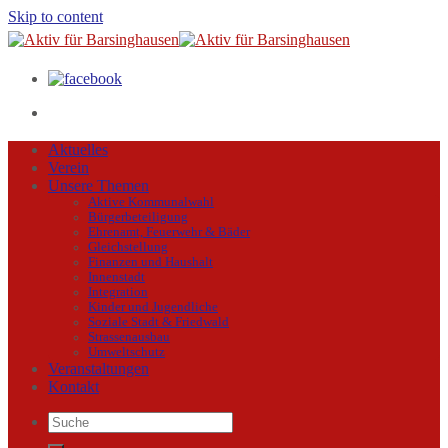
Skip to content
Aktuelles
Verein
Unsere Themen
Aktive Kommunalwahl
Bürgerbeteiligung
Ehrenamt, Feuerwehr & Bäder
Gleichstellung
Finanzen und Haushalt
Innenstadt
Integration
Kinder und Jugendliche
Soziale Stadt & Friedwald
Strassenausbau
Umweltschutz
Veranstaltungen
Kontakt