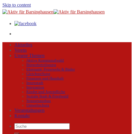
Skip to content
Aktuelles
Verein
Unsere Themen
Aktive Kommunalwahl
Bürgerbeteiligung
Ehrenamt, Feuerwehr & Bäder
Gleichstellung
Finanzen und Haushalt
Innenstadt
Integration
Kinder und Jugendliche
Soziale Stadt & Friedwald
Strassenausbau
Umweltschutz
Veranstaltungen
Kontakt