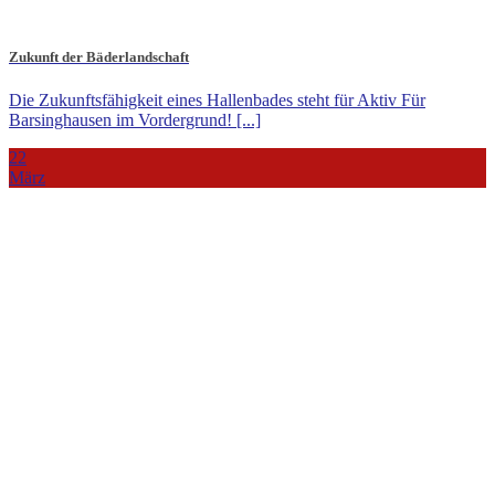
Zukunft der Bäderlandschaft
Die Zukunftsfähigkeit eines Hallenbades steht für Aktiv Für
Barsinghausen im Vordergrund! [...]
22
März