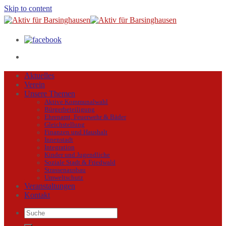
Skip to content
Aktuelles
Verein
Unsere Themen
Aktive Kommunalwahl
Bürgerbeteiligung
Ehrenamt, Feuerwehr & Bäder
Gleichstellung
Finanzen und Haushalt
Innenstadt
Integration
Kinder und Jugendliche
Soziale Stadt & Friedwald
Strassenausbau
Umweltschutz
Veranstaltungen
Kontakt