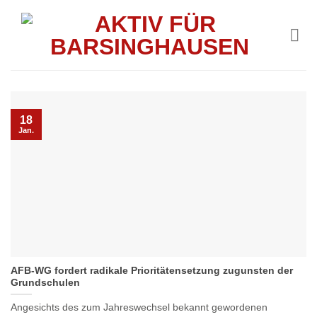
Skip
to
content
18
Jan.
AFB-WG fordert radikale Prioritätensetzung zugunsten der
Grundschulen
Angesichts des zum Jahreswechsel bekannt gewordenen