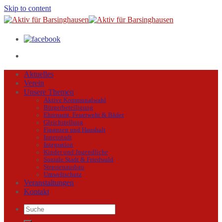
Skip to content
Aktuelles
Verein
Unsere Themen
Aktive Kommunalwahl
Bürgerbeteiligung
Ehrenamt, Feuerwehr & Bäder
Gleichstellung
Finanzen und Haushalt
Innenstadt
Integration
Kinder und Jugendliche
Soziale Stadt & Friedwald
Strassenausbau
Umweltschutz
Veranstaltungen
Kontakt