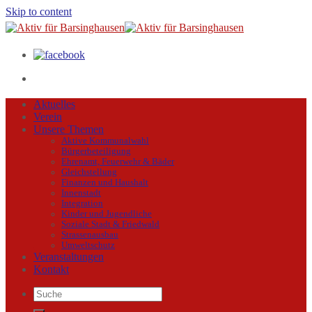
Skip to content
Aktuelles
Verein
Unsere Themen
Aktive Kommunalwahl
Bürgerbeteiligung
Ehrenamt, Feuerwehr & Bäder
Gleichstellung
Finanzen und Haushalt
Innenstadt
Integration
Kinder und Jugendliche
Soziale Stadt & Friedwald
Strassenausbau
Umweltschutz
Veranstaltungen
Kontakt