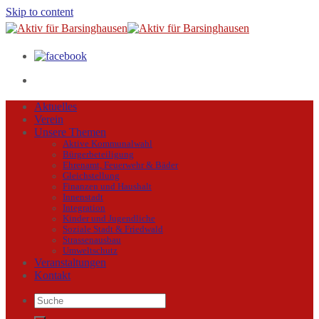
Skip to content
Aktuelles
Verein
Unsere Themen
Aktive Kommunalwahl
Bürgerbeteiligung
Ehrenamt, Feuerwehr & Bäder
Gleichstellung
Finanzen und Haushalt
Innenstadt
Integration
Kinder und Jugendliche
Soziale Stadt & Friedwald
Strassenausbau
Umweltschutz
Veranstaltungen
Kontakt