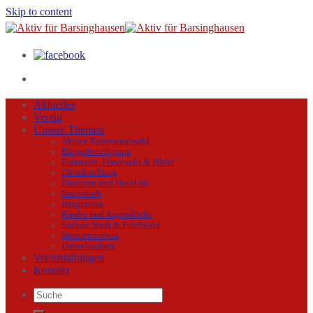
Skip to content
Aktuelles
Verein
Unsere Themen
Aktive Kommunalwahl
Bürgerbeteiligung
Ehrenamt, Feuerwehr & Bäder
Gleichstellung
Finanzen und Haushalt
Innenstadt
Integration
Kinder und Jugendliche
Soziale Stadt & Friedwald
Strassenausbau
Umweltschutz
Veranstaltungen
Kontakt