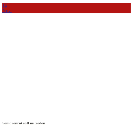
16
Nov.
Seniorenrat soll mitreden