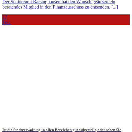
Der Seniorenrat Barsinghausen hat den Wunsch geäußert ein
beratendes Mitglied in den Finanzausschuss zu entsenden. [...]
17
Feb.
Ist die Stadtverwaltung in allen Bereichen gut aufgestellt, oder sehen Sie