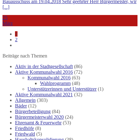
Bauausschuss am 19.04.2018 Sehr geehrter Herr Bürgermeister, wir
[...]
25
März
1
2
Beiträge nach Themen
Aktiv in der Stadtgesellschaft
(86)
Aktive Kommunalwahl 2016
(72)
Kommunalwahl 2016
(63)
Wahlprogramm
(48)
Unterstützerinnen und Unterstützer
(1)
Aktive Kommunalwahl 2021
(32)
Allgemein
(303)
Bäder
(12)
Bürgerbeteiligung
(84)
Bürgermeisterwahl 2020
(24)
Ehrenamt & Feuerwehr
(53)
Friedhöfe
(8)
Friedwald
(5)
Haushaltskonsolidierung
(38)