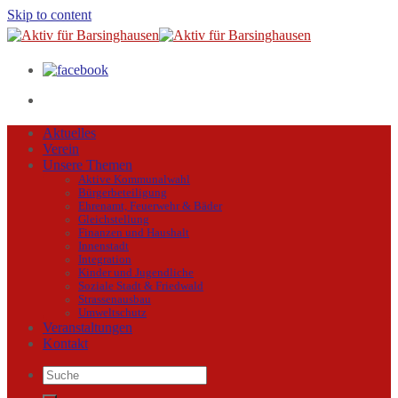
Skip to content
Aktuelles
Verein
Unsere Themen
Aktive Kommunalwahl
Bürgerbeteiligung
Ehrenamt, Feuerwehr & Bäder
Gleichstellung
Finanzen und Haushalt
Innenstadt
Integration
Kinder und Jugendliche
Soziale Stadt & Friedwald
Strassenausbau
Umweltschutz
Veranstaltungen
Kontakt