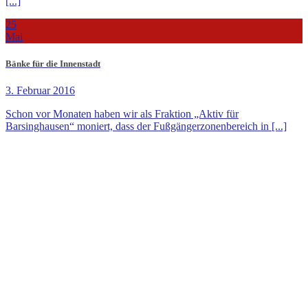
[...]
25
Mai
Bänke für die Innenstadt
3. Februar 2016
Schon vor Monaten haben wir als Fraktion „Aktiv für
Barsinghausen“ moniert, dass der Fußgängerzonenbereich in [...]