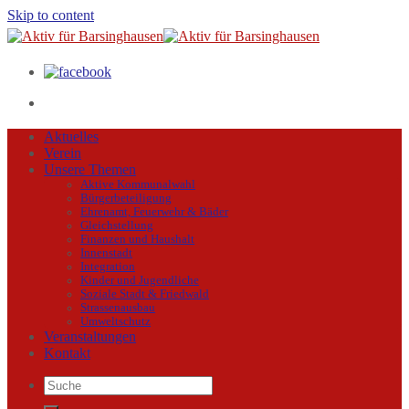
Skip to content
Aktuelles
Verein
Unsere Themen
Aktive Kommunalwahl
Bürgerbeteiligung
Ehrenamt, Feuerwehr & Bäder
Gleichstellung
Finanzen und Haushalt
Innenstadt
Integration
Kinder und Jugendliche
Soziale Stadt & Friedwald
Strassenausbau
Umweltschutz
Veranstaltungen
Kontakt