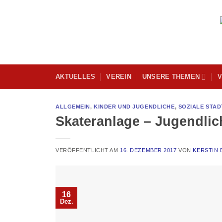
Skip
to
content
AKTUELLES
VEREIN
UNSERE THEMEN
V
ALLGEMEIN
,
KINDER UND JUGENDLICHE
,
SOZIALE STAD
Skateranlage – Jugendlic
VERÖFFENTLICHT AM
16. DEZEMBER 2017
VON
KERSTIN
16
Dez.