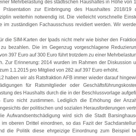
einer Mehrbelastung des städtischen Haushaltes in Höhe von 
r Präsentation zur Einbringung des Haushaltes 2018/19 d
plin weiterhin notwendig ist. Die vielleicht vorschnelle Einst
lte im zuständigen Fachausschuss revidiert werden. Wir werd
für die SIM-Karten der Ipads nicht mehr wie bisher den Fraktio
t zu bezahlen. Die im Gegenzug vorgeschlagene Reduzieru
von 397 Euro auf 300 Euro führt trotzdem zu einer Mehrbelastu
ich. Zur Erinnerung: 2014 wurden im Rahmen der Diskussion 
zum 1.1.2015 pro Mitglied von 282 auf 397 Euro erhöht.
2 haben wir als Ratsfraktion AFB immer wieder darauf hingew
igungen für Ratsmitglieder oder Geschäftsführungskoste
astung des Haushalts durch die in der Beschlussvorlage aufgef
Euro nicht zustimmen. Lediglich die Erhöhung der Anzah
ngesichts der politischen und sozialen Herausforderungen vertr
die Aufwandsentschädigung wird sich die Stadt Barsinghau
 oberen Drittel einordnen, so das Fazit der Sachdarstellu
d die Politik diese ehrgeizige Einordnung zum Beispiel b