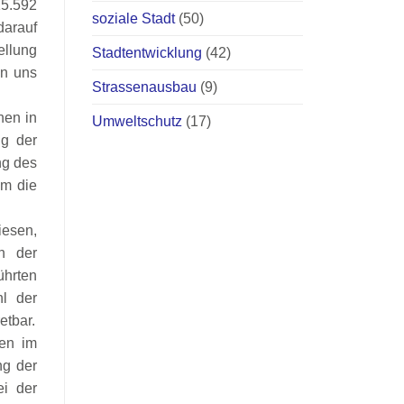
15.592
soziale Stadt
(50)
arauf
ellung
Stadtentwicklung
(42)
en uns
Strassenausbau
(9)
nen in
Umweltschutz
(17)
ng der
ng des
um die
iesen,
n der
ührten
l der
etbar.
sen im
ng der
ei der