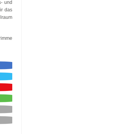
s- und
ir das
elraum
Grimme