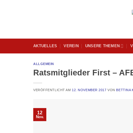
Skip
to
content
AKTUELLES
VEREIN
UNSERE THEMEN
V
ALLGEMEIN
Ratsmitglieder First – AF
VERÖFFENTLICHT AM
12. NOVEMBER 2017
VON
BETTINA 
12
Nov.