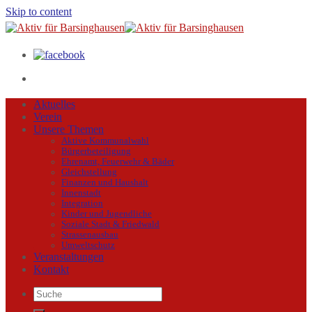
Skip to content
Aktuelles
Verein
Unsere Themen
Aktive Kommunalwahl
Bürgerbeteiligung
Ehrenamt, Feuerwehr & Bäder
Gleichstellung
Finanzen und Haushalt
Innenstadt
Integration
Kinder und Jugendliche
Soziale Stadt & Friedwald
Strassenausbau
Umweltschutz
Veranstaltungen
Kontakt