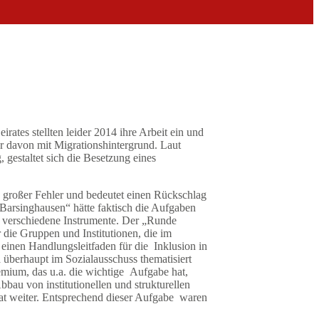
rates stellten leider 2014 ihre Arbeit ein und
r davon mit Migrationshintergrund. Laut
 gestaltet sich die Besetzung eines
n großer Fehler und bedeutet einen Rückschlag
 Barsinghausen“ hätte faktisch die Aufgaben
h verschiedene Instrumente. Der „Runde
r die Gruppen und Institutionen, die im
t einen Handlungsleitfaden für die Inklusion in
 überhaupt im Sozialausschuss thematisiert
emium, das u.a. die wichtige Aufgabe hat,
au von institutionellen und strukturellen
at weiter. Entsprechend dieser Aufgabe waren