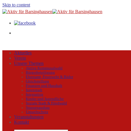
Skip to content
Aktuelles
Verein
Unsere Themen
Aktive Kommunalwahl
Bürgerbeteiligung
Ehrenamt, Feuerwehr & Bäder
Gleichstellung
Finanzen und Haushalt
Innenstadt
Integration
Kinder und Jugendliche
Soziale Stadt & Friedwald
Strassenausbau
Umweltschutz
Veranstaltungen
Kontakt