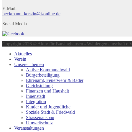
E-Mail:
beckmann_kerstin@t-online.de
Social Media
Copyright 2026 © Aktiv für Barsinghausen - Wählergemeinschaft e.V
Aktuelles
Verein
Unsere Themen
Aktive Kommunalwahl
Bürgerbeteiligung
Ehrenamt, Feuerwehr & Bäder
Gleichstellung
Finanzen und Haushalt
Innenstadt
Integration
Kinder und Jugendliche
Soziale Stadt & Friedwald
Strassenausbau
Umweltschutz
Veranstaltungen