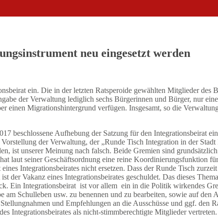
ratungsinstrument neu eingesetzt werden
sbeirat ein. Die in der letzten Ratsperoide gewählten Mitglieder des Bei
gabe der Verwaltung lediglich sechs Bürgerinnen und Bürger, nur eine
er einen Migrationshintergrund verfügen. Insgesamt, so die Verwaltung,
2017 beschlossene Aufhebung der Satzung für den Integrationsbeirat ei
 Vorstellung der Verwaltung, der „Runde Tisch Integration in der Stadt
en, ist unserer Meinung nach falsch. Beide Gremien sind grundsätzlic
, hat laut seiner Geschäftsordnung eine reine Koordinierungsfunktion fü
it eines Integrationsbeirates nicht ersetzen. Dass der Runde Tisch zurzei
st der Vakanz eines Integrationsbeirates geschuldet. Das dieses Thema
 Ein Integrationsbeirat ist vor allem ein in die Politik wirkendes Gr
 am Schulleben usw. zu benennen und zu bearbeiten, sowie auf den Abb
ge, Stellungnahmen und Empfehlungen an die Ausschüsse und ggf. den R
s Integrationsbeirates als nicht-stimmberechtigte Mitglieder vertreten.