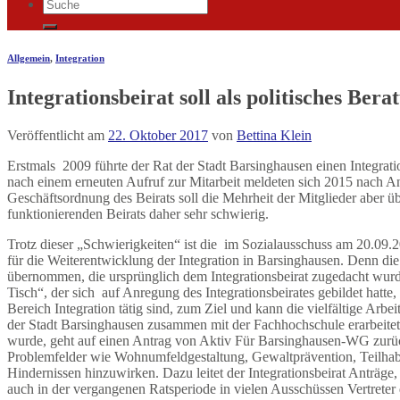
Allgemein
,
Integration
Integrationsbeirat soll als politisches Be
Veröffentlicht am
22. Oktober 2017
von
Bettina Klein
Erstmals 2009 führte der Rat der Stadt Barsinghausen einen Integration
nach einem erneuten Aufruf zur Mitarbeit meldeten sich 2015 nach An
Geschäftsordnung des Beirats soll die Mehrheit der Mitglieder aber üb
funktionierenden Beirats daher sehr schwierig.
Trotz dieser „Schwierigkeiten“ ist die im Sozialausschuss am 20.09.
für die Weiterentwicklung der Integration in Barsinghausen. Denn die
übernommen, die ursprünglich dem Integrationsbeirat zugedacht wurd
Tisch“, der sich auf Anregung des Integrationsbeirates gebildet hatte
Bereich Integration tätig sind, zum Ziel und kann die vielfältige Arbe
der Stadt Barsinghausen zusammen mit der Fachhochschule erarbeitet i
wurde, geht auf einen Antrag von Aktiv Für Barsinghausen-WG zurück.
Problemfelder wie Wohnumfeldgestaltung, Gewaltprävention, Teilhabe
Hindernissen hinzuwirken. Dazu leitet der Integrationsbeirat Anträ
auch in der vergangenen Ratsperiode in vielen Ausschüssen Vertreter de