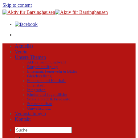
Skip to content
Aktuelles
Verein
Unsere Themen
Aktive Kommunalwahl
Bürgerbeteiligung
Ehrenamt, Feuerwehr & Bäder
Gleichstellung
Finanzen und Haushalt
Innenstadt
Integration
Kinder und Jugendliche
Soziale Stadt & Friedwald
Strassenausbau
Umweltschutz
Veranstaltungen
Kontakt