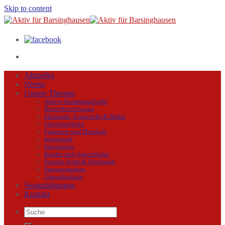
Skip to content
Aktuelles
Verein
Unsere Themen
Aktive Kommunalwahl
Bürgerbeteiligung
Ehrenamt, Feuerwehr & Bäder
Gleichstellung
Finanzen und Haushalt
Innenstadt
Integration
Kinder und Jugendliche
Soziale Stadt & Friedwald
Strassenausbau
Umweltschutz
Veranstaltungen
Kontakt