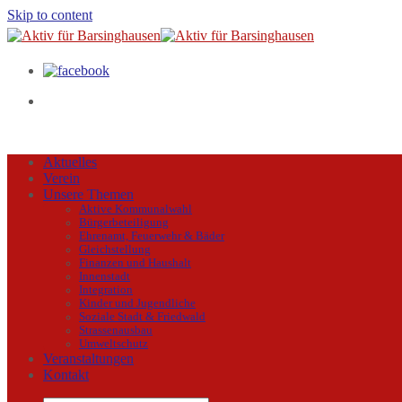
Skip to content
Aktuelles
Verein
Unsere Themen
Aktive Kommunalwahl
Bürgerbeteiligung
Ehrenamt, Feuerwehr & Bäder
Gleichstellung
Finanzen und Haushalt
Innenstadt
Integration
Kinder und Jugendliche
Soziale Stadt & Friedwald
Strassenausbau
Umweltschutz
Veranstaltungen
Kontakt