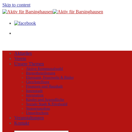
Skip to content
Aktuelles
Verein
Unsere Themen
Aktive Kommunalwahl
Bürgerbeteiligung
Ehrenamt, Feuerwehr & Bäder
Gleichstellung
Finanzen und Haushalt
Innenstadt
Integration
Kinder und Jugendliche
Soziale Stadt & Friedwald
Strassenausbau
Umweltschutz
Veranstaltungen
Kontakt