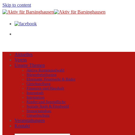
Skip to content
Aktuelles
Verein
Unsere Themen
Aktive Kommunalwahl
Bürgerbeteiligung
Ehrenamt, Feuerwehr & Bäder
Gleichstellung
Finanzen und Haushalt
Innenstadt
Integration
Kinder und Jugendliche
Soziale Stadt & Friedwald
Strassenausbau
Umweltschutz
Veranstaltungen
Kontakt