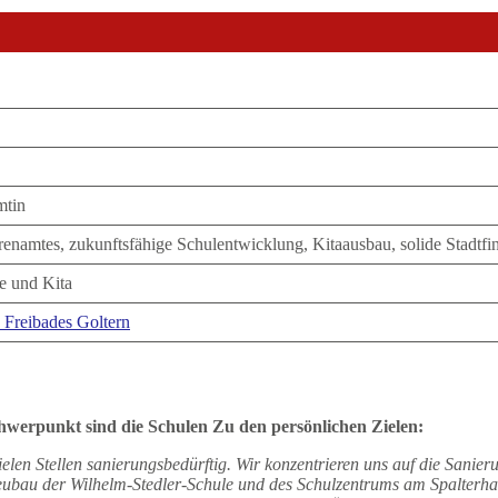
mtin
enamtes, zukunftsfähige Schulentwicklung, Kitaausbau, solide Stadtfi
e und Kita
 Freibades Goltern
chwerpunkt sind die Schulen
Zu den persönlichen Zielen:
ielen Stellen sanierungsbedürftig. Wir konzentrieren uns auf die Sanier
eubau der Wilhelm-Stedler-Schule und des Schulzentrums am Spalterhal