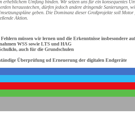
erheblichem Umfang binden. Wir setzen uns für ein konsequentes Ums
rden herausstechen, dürfen jedoch andere dringende Sanierungen, wie 
 Umsetzungspläne geben. Die Dominanz dieser Großprojekte soll Motor 
ließende Aktion.
Fehlern müssen wir lernen und die Erkenntnisse insbesondere a
maßnahmen WSS sowie LTS und HAG
chulklo, auch für die Grundschulen
 ständige Überprüfung ud Erneuerung der digitalen Endgeräte