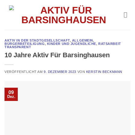
Skip
to
content
AKTIV IN DER STADTGESELLSCHAFT
,
ALLGEMEIN
,
BÜRGERBETEILIGUNG
,
KINDER UND JUGENDLICHE
,
RATSARBEIT
TRANSPARENT
10 Jahre Aktiv Für Barsinghausen
VERÖFFENTLICHT AM
9. DEZEMBER 2023
VON
KERSTIN BECKMANN
09
Dez.