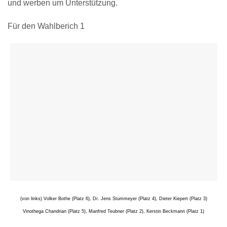
und werben um Unterstützung.
Für den Wahlberich 1
(
von links) Volker Bothe (Platz 6), Dr. Jens Stummeyer (Platz 4), Dieter Kiepert (Platz 3)
Vinothega Chandrian (Platz 5), Manfred Teubner (Platz 2), Kerstin Beckmann (Platz 1)