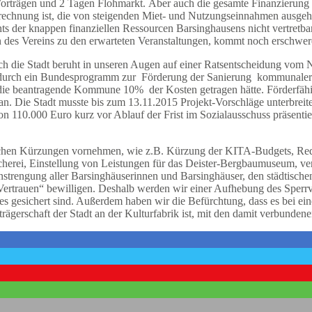
Vorträgen und 2 Tagen Flohmarkt.
Aber auch die gesamte Finanzierung d
nberechnung ist, die von steigenden Miet- und Nutzungseinnahmen ausge
chts der knappen finanziellen Ressourcen Barsinghausens nicht vertretbar
en des Vereins zu den erwarteten Veranstaltungen, kommt noch erschwer
urch die Stadt beruht in unseren Augen auf einer Ratsentscheidung vom
g durch ein Bundesprogramm zur Förderung der Sanierung kommunaler 
%, die beantragende Kommune 10%
der Kosten getragen hätte. Förderfäh
an. Die Stadt musste bis zum 13.11.2015 Projekt-Vorschläge unterbreit
110.000 Euro kurz vor Ablauf der Frist im Sozialausschuss präsentiert.
ichen Kürzungen vornehmen, wie z.B. Kürzung der KITA-Budgets, Red
cherei, Einstellung von Leistungen für das Deister-Bergbaumuseum, ve
trengung aller Barsinghäuserinnen und Barsinghäuser, den städtischen 
Vertrauen“ bewilligen.
Deshalb werden wir
einer Aufhebung des Sperrv
es gesichert sind. Außerdem haben wir die Befürchtung, dass es bei ei
tträgerschaft der Stadt an der Kulturfabrik ist, mit den damit verbunden