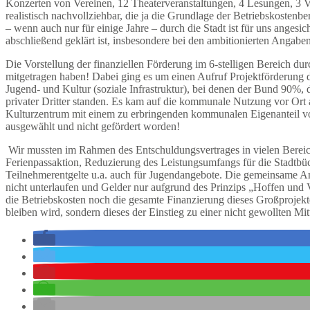
Konzerten von Vereinen, 12 Theaterveranstaltungen, 4 Lesungen, 3 
realistisch nachvollziehbar, die ja die Grundlage der Betriebskoste
– wenn auch nur für einige Jahre – durch die Stadt ist für uns angesi
abschließend geklärt ist, insbesondere bei den ambitionierten Angab
Die Vorstellung der finanziellen Förderung im 6-stelligen Bereich d
mitgetragen haben! Dabei ging es um einen Aufruf Projektförderun
Jugend- und Kultur (soziale Infrastruktur), bei denen der Bund 90
privater Dritter standen. Es kam auf die kommunale Nutzung vor Ort 
Kulturzentrum mit einem zu erbringenden kommunalen Eigenanteil von 
ausgewählt und nicht gefördert worden!
Wir mussten im Rahmen des Entschuldungsvertrages in vielen Bere
Ferienpassaktion, Reduzierung des Leistungsumfangs für die Stadtbü
Teilnehmerentgelte u.a. auch für Jugendangebote.
Die gemeinsame Ans
nicht unterlaufen und Gelder nur aufgrund des Prinzips „Hoffen und 
die Betriebskosten noch die gesamte Finanzierung dieses Großprojekt
bleiben wird, sondern dieses der Einstieg zu einer nicht gewollten Mi