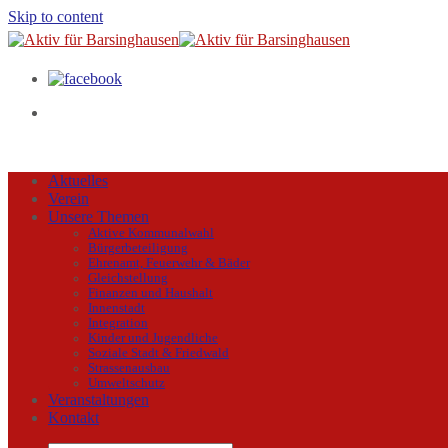
Skip to content
Aktuelles
Verein
Unsere Themen
Aktive Kommunalwahl
Bürgerbeteiligung
Ehrenamt, Feuerwehr & Bäder
Gleichstellung
Finanzen und Haushalt
Innenstadt
Integration
Kinder und Jugendliche
Soziale Stadt & Friedwald
Strassenausbau
Umweltschutz
Veranstaltungen
Kontakt