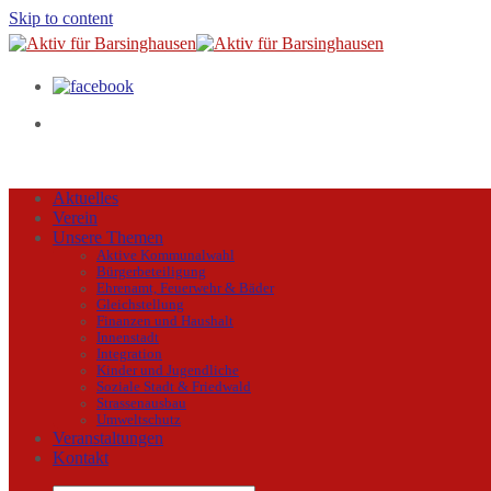
Skip to content
Aktuelles
Verein
Unsere Themen
Aktive Kommunalwahl
Bürgerbeteiligung
Ehrenamt, Feuerwehr & Bäder
Gleichstellung
Finanzen und Haushalt
Innenstadt
Integration
Kinder und Jugendliche
Soziale Stadt & Friedwald
Strassenausbau
Umweltschutz
Veranstaltungen
Kontakt