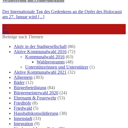
Verantwortung und Erinnerungskultur
Der Internationale Tag des Gedenkens an die Opfer des Holocaust
am 27. Januar wird [...]
27
Jan.
Beiträge nach Themen
Aktiv in der Stadtgesellschaft
(86)
Aktive Kommunalwahl 2016
(72)
Kommunalwahl 2016
(63)
Wahlprogramm
(48)
Unterstützerinnen und Unterstützer
(1)
Aktive Kommunalwahl 2021
(32)
Allgemein
(303)
Bäder
(12)
Bürgerbeteiligung
(84)
Bürgermeisterwahl 2020
(24)
Ehrenamt & Feuerwehr
(53)
Friedhöfe
(8)
Friedwald
(5)
Haushaltskonsolidierung
(38)
Innenstadt
(33)
Integration
(9)