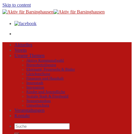
Skip to content
Aktuelles
Verein
Unsere Themen
Aktive Kommunalwahl
Bürgerbeteiligung
Ehrenamt, Feuerwehr & Bäder
Gleichstellung
Finanzen und Haushalt
Innenstadt
Integration
Kinder und Jugendliche
Soziale Stadt & Friedwald
Strassenausbau
Umweltschutz
Veranstaltungen
Kontakt