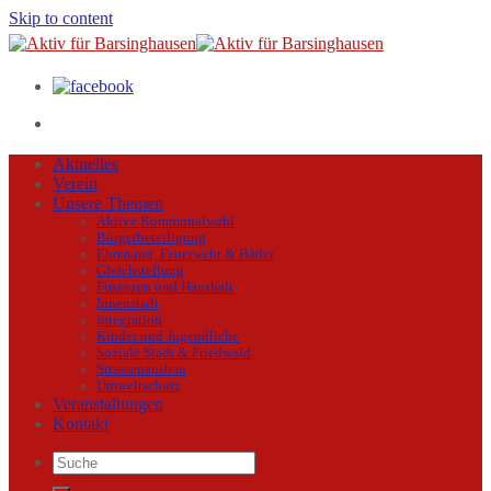
Skip to content
Aktuelles
Verein
Unsere Themen
Aktive Kommunalwahl
Bürgerbeteiligung
Ehrenamt, Feuerwehr & Bäder
Gleichstellung
Finanzen und Haushalt
Innenstadt
Integration
Kinder und Jugendliche
Soziale Stadt & Friedwald
Strassenausbau
Umweltschutz
Veranstaltungen
Kontakt