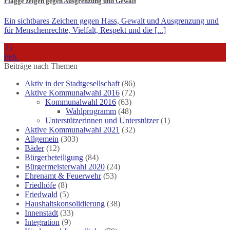
Flagge zeigen gegen Ausgrenzung und Gewalt
Ein sichtbares Zeichen gegen Hass, Gewalt und Ausgrenzung und
für Menschenrechte, Vielfalt, Respekt und die [...]
25
Feb.
Beiträge nach Themen
Aktiv in der Stadtgesellschaft
(86)
Aktive Kommunalwahl 2016
(72)
Kommunalwahl 2016
(63)
Wahlprogramm
(48)
Unterstützerinnen und Unterstützer
(1)
Aktive Kommunalwahl 2021
(32)
Allgemein
(303)
Bäder
(12)
Bürgerbeteiligung
(84)
Bürgermeisterwahl 2020
(24)
Ehrenamt & Feuerwehr
(53)
Friedhöfe
(8)
Friedwald
(5)
Haushaltskonsolidierung
(38)
Innenstadt
(33)
Integration
(9)