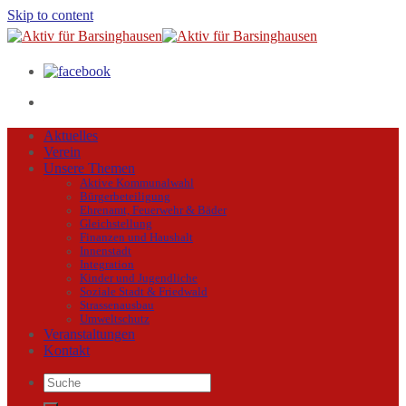
Skip to content
Aktuelles
Verein
Unsere Themen
Aktive Kommunalwahl
Bürgerbeteiligung
Ehrenamt, Feuerwehr & Bäder
Gleichstellung
Finanzen und Haushalt
Innenstadt
Integration
Kinder und Jugendliche
Soziale Stadt & Friedwald
Strassenausbau
Umweltschutz
Veranstaltungen
Kontakt