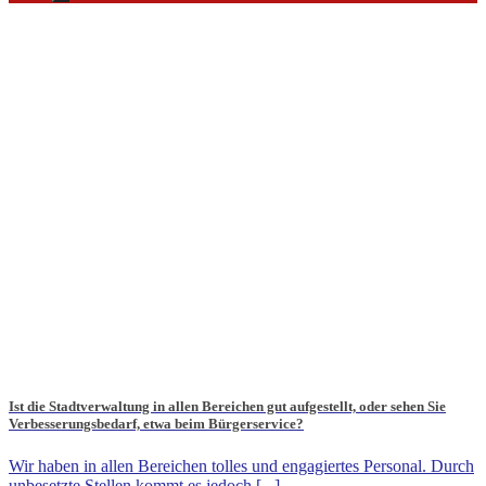
Ist die Stadtverwaltung in allen Bereichen gut aufgestellt, oder sehen Sie
Verbesserungsbedarf, etwa beim Bürgerservice?
Wir haben in allen Bereichen tolles und engagiertes Personal. Durch
unbesetzte Stellen kommt es jedoch [...]