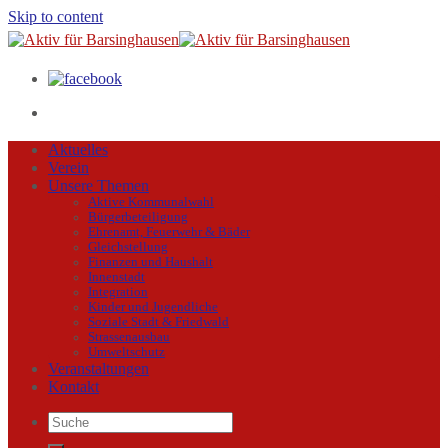
Skip to content
Aktuelles
Verein
Unsere Themen
Aktive Kommunalwahl
Bürgerbeteiligung
Ehrenamt, Feuerwehr & Bäder
Gleichstellung
Finanzen und Haushalt
Innenstadt
Integration
Kinder und Jugendliche
Soziale Stadt & Friedwald
Strassenausbau
Umweltschutz
Veranstaltungen
Kontakt