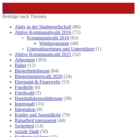
30
März
Beiträge nach Themen
Aktiv in der Stadtgesellschaft
(86)
Aktive Kommunalwahl 2016
(72)
Kommunalwahl 2016
(63)
Wahlprogramm
(48)
Unterstützerinnen und Unterstützer
(1)
Aktive Kommunalwahl 2021
(32)
Allgemein
(303)
Bäder
(12)
Bürgerbeteiligung
(84)
Bürgermeisterwahl 2020
(24)
Ehrenamt & Feuerwehr
(53)
Friedhöfe
(8)
Friedwald
(5)
Haushaltskonsolidierung
(38)
Innenstadt
(33)
Integration
(9)
Kinder und Jugendliche
(79)
Ratsarbeit transparent
(44)
Sicherheit
(14)
soziale Stadt
(50)
Stadtentwicklung
(42)