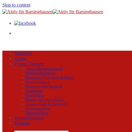
Skip to content
Aktuelles
Verein
Unsere Themen
Aktive Kommunalwahl
Bürgerbeteiligung
Ehrenamt, Feuerwehr & Bäder
Gleichstellung
Finanzen und Haushalt
Innenstadt
Integration
Kinder und Jugendliche
Soziale Stadt & Friedwald
Strassenausbau
Umweltschutz
Veranstaltungen
Kontakt