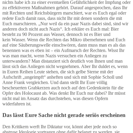
nichts habe ich zu einer eventuellen Gefährlichkeit der Impfung oder
zu effektiveren Maßnahmen gehört. Darauf angesprochen, dass Ihr
mit Rechten und Reichsbürgern marschiert, war es Euch egal oder
redete Euch damit raus, dass nicht Ihr mit denen sondern die mit
Euch marschieren. „Nur weil da ein paar Nazis dabei sind, sind wir
anderen doch nicht auch Nazis“. Ich erkläre es Euch mal: Bier
besteht zu 90 Prozent aus Wasser, dennoch ist es Bier und
kein Wasser. Wenn die Rechten das Mikro übernehmen und Euch
auf eine Säuberungswelle einschwören, dann muss man es als das
benennen was es eben ist – ein Aufmarsch der Rechten. Wisst Ihr
was man macht, wenn Nazis versuchen ein Anliegen zu
unterwandern? Man distanziert sich deutlich von Ihnen und man
lässt sich das Anliegen nicht wegnehmen. Aber Ihr duldet es, wenn
in Euren Reihen Leute stehen, die sich gelbe Sterne mit der
Aufschrift „ungeimpft“ anheften und sich mit Sophie Scholl und
Anne Frank vergleichen. Und dann stellt Ihr Eure völlig
bescheuerten Grabkerzen auch noch auf den Gedenkstein für die
Opfer des Holocaust ab. Was denkt Ihr Euch nur dabei? Ihr müsst
nicht mal im Ansatz das durchstehen, was diesen Opfern
widerfahren ist.
Das lässt Eure Sache nicht gerade seriös erscheinen
Den Kritikern werft Ihr Diktatur vor, könnt aber jede noch so
abstruse Ideologie vortragen ohne dafür belangt zu werden, sie