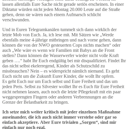
lassen allenfalls Eure Sache nicht gerade seriös erscheinen. In einer
Diktatur würden nicht jeden Montag 20.000 Leute auf die Straße
gehen, denn sie wären nach einem Aufmarsch schlicht
verschwunden.
Und in Euren Telegramkanälen tummelt sich dann wirklich der
letzte Mob von Euch. Ja, ich lese mit. Mit Sätzen wie „Werde
ebenfalls meine 4-jährige mitbringen und nach vorne gehen, dann
können die von der NWO gesteuerten Cops nichts machen“ oder
auch „Wie wäre es wenn wir Familien mit Babys an die Front
stellen? Dann können die Wasserwerfer wieder nicht volle Kraft
geben ….“ habt Ihr Euch endgültig bei mir disqualifiziert. Findet Ihr
das nicht selbst ekelerregend, Kinder als Schutzschild zu
missbrauchen? Nein – es widerspricht nämlich niemand. Es geht
Euch nicht um die Zukunft Eurer Kinder, die wollt Ihr opfern.
Es geht Euch nur um Euch selbst und Eure Freiheit und das um
jeden Preis. Selbst zu Silvester wolltet Ihr es Euch für Eure Freiheit
nicht nehmen lassen, auch noch die letzte Pflegekraft mit ein paar
weggesprengten Fingern oder anderen Verbrennungen an die
Grenze der Belastbarkeit zu bringen.
Ich setze mich weiter kritisch mit jeder einzelnen Maßnahme
auseinander, die ich auch nicht immer verstehe oder gar so
einfach akzeptiere. Aber Eure trivialen „Sorgen“, sind mir
einfach nur noch egal.