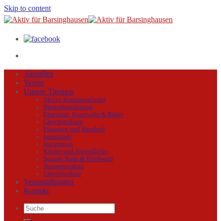
Skip to content
Aktuelles
Verein
Unsere Themen
Aktive Kommunalwahl
Bürgerbeteiligung
Ehrenamt, Feuerwehr & Bäder
Gleichstellung
Finanzen und Haushalt
Innenstadt
Integration
Kinder und Jugendliche
Soziale Stadt & Friedwald
Strassenausbau
Umweltschutz
Veranstaltungen
Kontakt