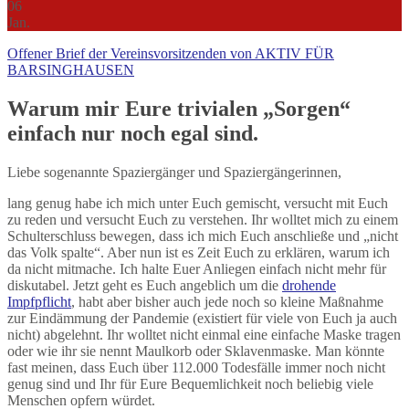
06
Jan.
Offener Brief der Vereinsvorsitzenden von AKTIV FÜR
BARSINGHAUSEN
Warum mir Eure trivialen „Sorgen“
einfach nur noch egal sind.
Liebe sogenannte Spaziergänger und Spaziergängerinnen,
lang genug habe ich mich unter Euch gemischt, versucht mit Euch
zu reden und versucht Euch zu verstehen. Ihr wolltet mich zu einem
Schulterschluss bewegen, dass ich mich Euch anschließe und „nicht
das Volk spalte“. Aber nun ist es Zeit Euch zu erklären, warum ich
da nicht mitmache. Ich halte Euer Anliegen einfach nicht mehr für
diskutabel. Jetzt geht es Euch angeblich um die
drohende
Impfpflicht
, habt aber bisher auch jede noch so kleine Maßnahme
zur Eindämmung der Pandemie (existiert für viele von Euch ja auch
nicht) abgelehnt. Ihr wolltet nicht einmal eine einfache Maske tragen
oder wie ihr sie nennt Maulkorb oder Sklavenmaske. Man könnte
fast meinen, dass Euch über 112.000 Todesfälle immer noch nicht
genug sind und Ihr für Eure Bequemlichkeit noch beliebig viele
Menschen opfern würdet.