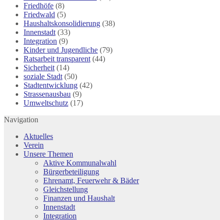
Friedhöfe
(8)
Friedwald
(5)
Haushaltskonsolidierung
(38)
Innenstadt
(33)
Integration
(9)
Kinder und Jugendliche
(79)
Ratsarbeit transparent
(44)
Sicherheit
(14)
soziale Stadt
(50)
Stadtentwicklung
(42)
Strassenausbau
(9)
Umweltschutz
(17)
Navigation
Aktuelles
Verein
Unsere Themen
Aktive Kommunalwahl
Bürgerbeteiligung
Ehrenamt, Feuerwehr & Bäder
Gleichstellung
Finanzen und Haushalt
Innenstadt
Integration