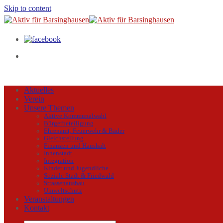
Skip to content
Aktuelles
Verein
Unsere Themen
Aktive Kommunalwahl
Bürgerbeteiligung
Ehrenamt, Feuerwehr & Bäder
Gleichstellung
Finanzen und Haushalt
Innenstadt
Integration
Kinder und Jugendliche
Soziale Stadt & Friedwald
Strassenausbau
Umweltschutz
Veranstaltungen
Kontakt