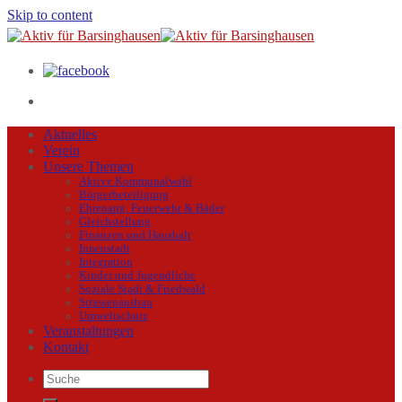
Skip to content
Aktuelles
Verein
Unsere Themen
Aktive Kommunalwahl
Bürgerbeteiligung
Ehrenamt, Feuerwehr & Bäder
Gleichstellung
Finanzen und Haushalt
Innenstadt
Integration
Kinder und Jugendliche
Soziale Stadt & Friedwald
Strassenausbau
Umweltschutz
Veranstaltungen
Kontakt