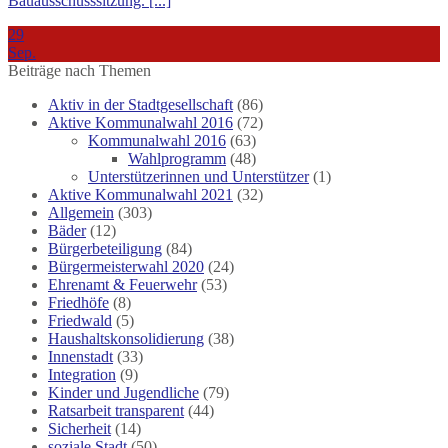
Bauausschusssitzung. [...]
29
Sep.
Beiträge nach Themen
Aktiv in der Stadtgesellschaft
(86)
Aktive Kommunalwahl 2016
(72)
Kommunalwahl 2016
(63)
Wahlprogramm
(48)
Unterstützerinnen und Unterstützer
(1)
Aktive Kommunalwahl 2021
(32)
Allgemein
(303)
Bäder
(12)
Bürgerbeteiligung
(84)
Bürgermeisterwahl 2020
(24)
Ehrenamt & Feuerwehr
(53)
Friedhöfe
(8)
Friedwald
(5)
Haushaltskonsolidierung
(38)
Innenstadt
(33)
Integration
(9)
Kinder und Jugendliche
(79)
Ratsarbeit transparent
(44)
Sicherheit
(14)
soziale Stadt
(50)