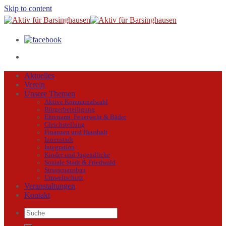
Skip to content
Aktuelles
Verein
Unsere Themen
Aktive Kommunalwahl
Bürgerbeteiligung
Ehrenamt, Feuerwehr & Bäder
Gleichstellung
Finanzen und Haushalt
Innenstadt
Integration
Kinder und Jugendliche
Soziale Stadt & Friedwald
Strassenausbau
Umweltschutz
Veranstaltungen
Kontakt