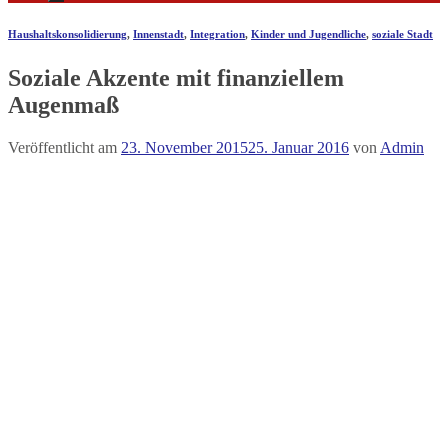
Haushaltskonsolidierung
,
Innenstadt
,
Integration
,
Kinder und Jugendliche
,
soziale Stadt
Soziale Akzente mit finanziellem
Augenmaß
Veröffentlicht am
23. November 2015
25. Januar 2016
von
Admin