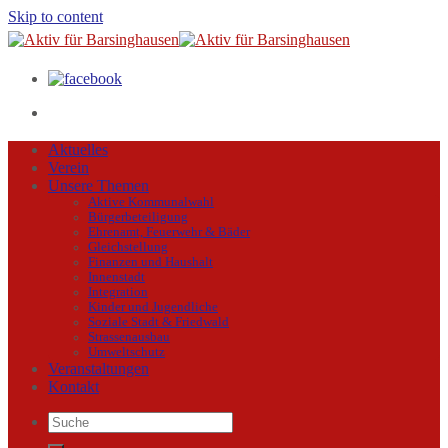
Skip to content
Aktuelles
Verein
Unsere Themen
Aktive Kommunalwahl
Bürgerbeteiligung
Ehrenamt, Feuerwehr & Bäder
Gleichstellung
Finanzen und Haushalt
Innenstadt
Integration
Kinder und Jugendliche
Soziale Stadt & Friedwald
Strassenausbau
Umweltschutz
Veranstaltungen
Kontakt