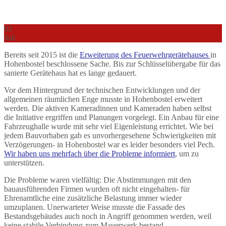
02
Juli
Bereits seit 2015 ist die
Erweiterung des Feuerwehrgerätehauses
in
Hohenbostel beschlossene Sache. Bis zur Schlüsselübergabe für das
sanierte Gerätehaus hat es lange gedauert.
Vor dem Hintergrund der technischen Entwicklungen und der
allgemeinen räumlichen Enge musste in Hohenbostel erweitert
werden. Die aktiven Kameradinnen und Kameraden haben selbst
die Initiative ergriffen und Planungen vorgelegt. Ein Anbau für eine
Fahrzeughalle wurde mit sehr viel Eigenleistung errichtet. Wie bei
jedem Bauvorhaben gab es unvorhergesehene Schwierigkeiten mit
Verzögerungen- in Hohenbostel war es leider besonders viel Pech.
Wir haben uns mehrfach über die Probleme informiert
, um zu
unterstützen.
Die Probleme waren vielfältig: Die Abstimmungen mit den
bauausführenden Firmen wurden oft nicht eingehalten- für
Ehrenamtliche eine zusätzliche Belastung immer wieder
umzuplanen. Unerwarteter Weise musste die Fassade des
Bestandsgebäudes auch noch in Angriff genommen werden, weil
keine stabile Verbindung zum Mauerwerk bestand…