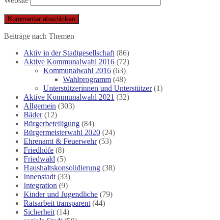
Website
Beiträge nach Themen
Aktiv in der Stadtgesellschaft
(86)
Aktive Kommunalwahl 2016
(72)
Kommunalwahl 2016
(63)
Wahlprogramm
(48)
Unterstützerinnen und Unterstützer
(1)
Aktive Kommunalwahl 2021
(32)
Allgemein
(303)
Bäder
(12)
Bürgerbeteiligung
(84)
Bürgermeisterwahl 2020
(24)
Ehrenamt & Feuerwehr
(53)
Friedhöfe
(8)
Friedwald
(5)
Haushaltskonsolidierung
(38)
Innenstadt
(33)
Integration
(9)
Kinder und Jugendliche
(79)
Ratsarbeit transparent
(44)
Sicherheit
(14)